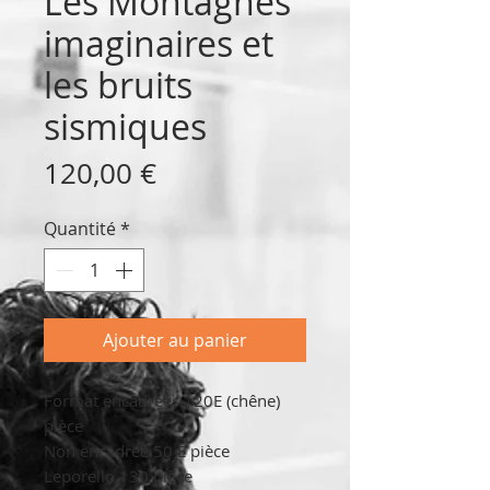
Les Montagnes
imaginaires et
les bruits
sismiques
Prix
120,00 €
Quantité
*
Ajouter au panier
Format encadrées 120E (chêne)
pièce
Non encadrée 50 E pièce
Leporello 130 pièce