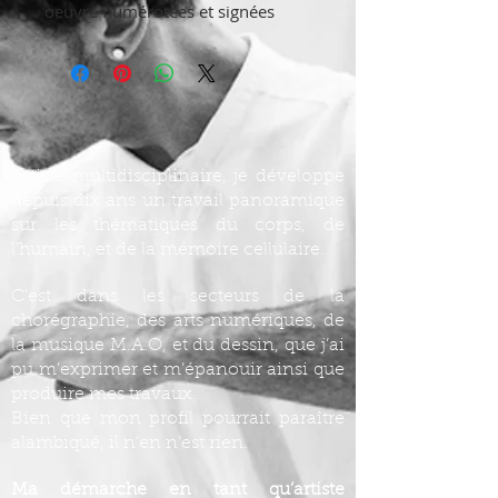
oeuvre numérotées et signées
Artiste multidisciplinaire, je développe
depuis dix ans un travail panoramique
sur les thématiques du corps, de
l’humain, et de la mémoire cellulaire.
C’est dans les secteurs de la
chorégraphie, des arts numériques, de
la musique M.A.O, et du dessin, que j’ai
pu m’exprimer et m’épanouir ainsi que
produire mes travaux.
Bien que mon profil pourrait paraître
alambiqué, il n’en n’est rien.
Ma démarche en tant qu’artiste