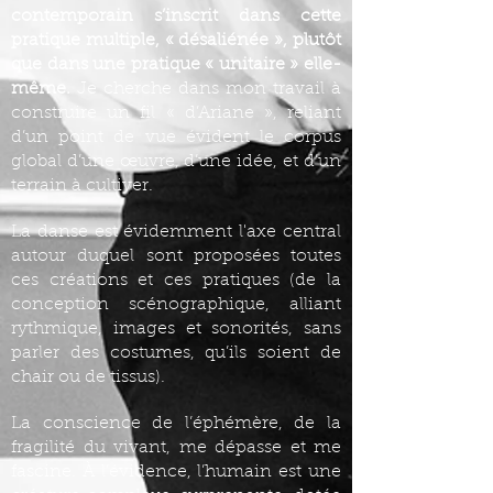
contemporain s’inscrit dans cette
pratique multiple, « désaliénée », plutôt
que dans une pratique « unitaire » elle-
même.
Je cherche dans mon travail à
construire un fil « d’Ariane », reliant
d’un point de vue évident le corpus
global d’une œuvre, d’une idée, et d’un
terrain à cultiver.
La danse est évidemment l'axe central
autour duquel sont proposées toutes
ces créations et ces pratiques (de la
conception scénographique, alliant
rythmique, images et sonorités, sans
parler des costumes, qu’ils soient de
chair ou de tissus).
La conscience de l’éphémère, de la
fragilité du vivant, me dépasse et me
fascine. À l’évidence, l’humain est une