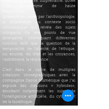
créature complexe, surprenante, dotée
d'un 'programme' de haute
technologie.
Intéressé en outre par l’anthropologie,
je m’intéresse au contexte socio
ethnologique qui révèle des sujets
intrigants via des points de vue
divergents, convoquant différentes
notions, telle que la question de la
temporalité, de l’altérité, de l’éthique,
ou encore, les rites et les croyances,
l’esthétisme, la résilience.
C’est dans le cadre de multiples
créations chorégraphiques avec la
compagnie Danse Numérique que j’’ai
exploré des créations « hybrides»,
abordant notamment les sujets de
l’intelligence artificielle, du cyborg, et
de la bioéthique.