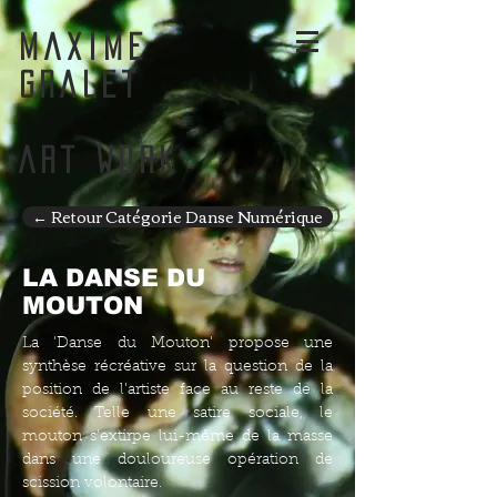
MAXIME
GRALET
ART WORK
← Retour Catégorie Danse Numérique
LA DANSE DU
MOUTON
La 'Danse du Mouton' propose une
synthèse récréative sur la question de la
position de l'artiste face au reste de la
société. Telle une satire sociale, le
mouton s'extirpe lui-même de la masse
dans une douloureuse opération de
scission volontaire.