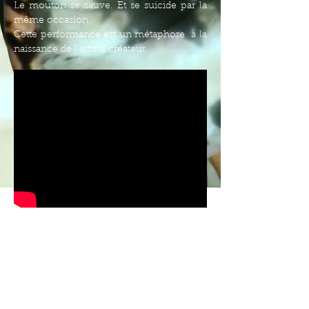
Le mouton se sauve. Et se suicide par la
même occasion.
Cette performance est un métaphore à la
naissance de l'artiste créateur.
Création réalisée à l'Ecole Supérieure
d''Art d'Aix en Provence dans le cadre des
journées thématique danse et arts
plastiques en 2015.
Danseuse/ Performance : Chloé Saffores
Chorégraphie, musique : Maxime Gralet