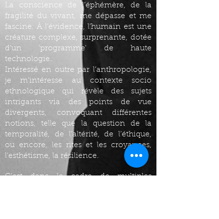
La conscience de l’éphémère, de la
fragilité du vivant, me dépasse et me
fascine. À l’évidence, l’humain est une
créature complexe, surprenante, dotée
d'un 'programme' de haute
technologie.
Intéressé en outre par l’anthropologie,
je m’intéresse au contexte socio
ethnologique qui révèle des sujets
intrigants via des points de vue
divergents, convoquant différentes
notions, telle que la question de la
temporalité, de l’altérité, de l’éthique,
ou encore, les rites et les croyances,
l’esthétisme, la résilience.
C’est dans le cadre de multiples
créations chorégraphiques avec la
compagnie Danse Numérique que j’’ai
exploré des créations « hybrides»,