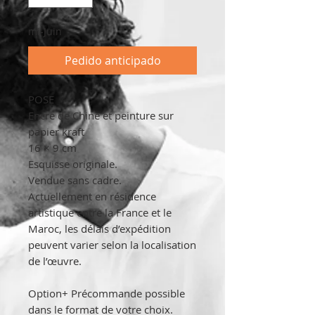
mi-Juin
Pedido anticipado
POSE
Encre de Chine et peinture sur
papier kraft
16 × 9 cm
Esquisse originale.
Vendue sans cadre.
Actuellement en résidence
artistique entre la France et le
Maroc, les délais d’expédition
peuvent varier selon la localisation
de l’œuvre.
Option+ Précommande possible
dans le format de votre choix.