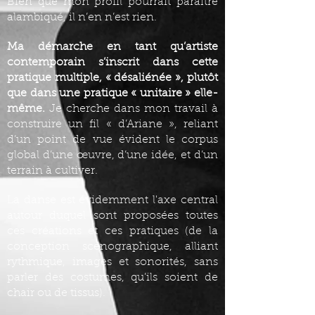
Bien que mon profil pourrait paraître
alambiqué, il n’en n’est rien.
Ma démarche en tant qu’artiste
contemporain s’inscrit dans cette
pratique multiple, « désaliénée », plutôt
que dans une pratique « unitaire » elle-
même.
Je cherche dans mon travail à
construire un fil « d’Ariane », reliant
d’un point de vue évident le corpus
global d’une œuvre, d’une idée, et d’un
terrain à cultiver.
La danse est évidemment l'axe central
autour duquel sont proposées toutes
ces créations et ces pratiques (de la
conception scénographique, alliant
rythmique, images et sonorités, sans
parler des costumes, qu’ils soient de
chair ou de tissus).