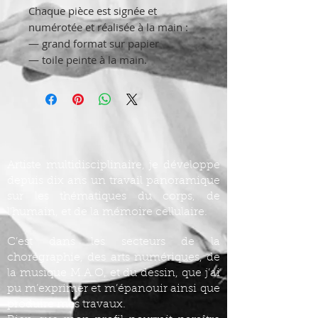
Chaque pièce est signée et
numérotée et réalisée à la main :
— grand format sur papier
— toile peinte à la main.
Artiste multidisciplinaire, je développe
depuis dix ans un travail panoramique
sur les thématiques du corps, de
l’humain, et de la mémoire cellulaire.
C’est dans les secteurs de la
chorégraphie, des arts numériques, de
la musique M.A.O, et du dessin, que j’ai
pu m’exprimer et m’épanouir ainsi que
produire mes travaux.