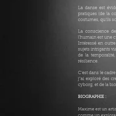
La danse est évid
pratiques (de la c
costumes, qu’ils so
La conscience de 
l’humain est une c
Intéressé en outre
sujets intrigants v
de la temporalité,
résilience.
C’est dans le cad
j’’ai exploré des c
cyborg, et de la bi
BIOGRAPHIE :
Maxime est un artis
comme un explorate