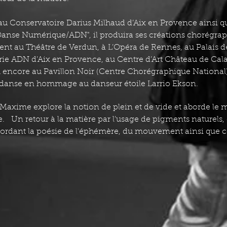
au Conservatoire Darius Milhaud d’Aix en Provence ainsi q
anse Numérique/ADN", il produira ses créations chorégrap
nt au Théâtre de Verdun, à L’Opéra de Rennes, au Palais de
erie ADN d’Aix en Provence, au Centre d’Art Château de Cal
u encore au Pavillon Noir (Centre Chorégraphique National)
danse en hommage au danseur étoile Larrio Ekson.
de Maxime explore la notion de plein et de vide et aborde 
e. Un retour à la matière par l’usage de pigments naturels, 
abordant la poésie de l'éphémère, du mouvement ainsi que cel