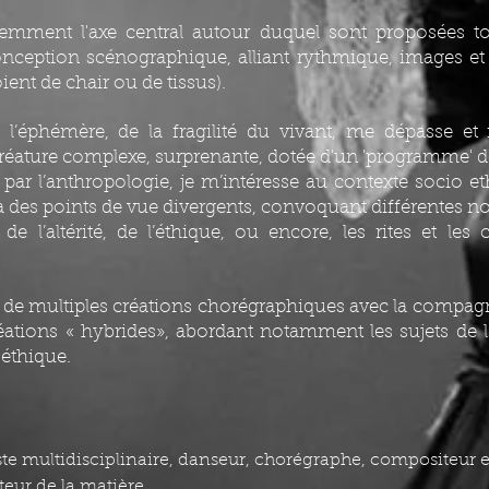
emment l'axe central autour duquel sont proposées to
onception scénographique, alliant rythmique, images et 
ient de chair ou de tissus).
l’éphémère, de la fragilité du vivant, me dépasse et 
réature complexe, surprenante, dotée d'un 'programme' d
 par l’anthropologie, je m’intéresse au contexte socio e
ia des points de vue divergents, convoquant différentes no
 de l’altérité, de l’éthique, ou encore, les rites et les 
re de multiples créations chorégraphiques avec la comp
réations « hybrides», abordant notamment les sujets de l’i
oéthique.
te multidisciplinaire, danseur, chorégraphe, compositeur et 
ur de la matière.