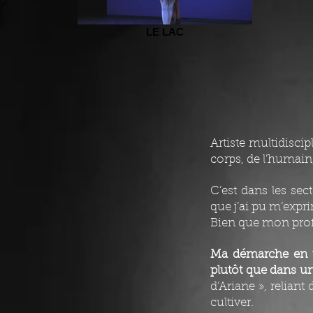
LE LAC
Artiste multidisci
corps, de l’humain,
C’est dans les sec
que j’ai pu m’expr
Bien que mon profil
Ma démarche en tan
plutôt que dans un
d’Ariane », reliant
cultiver.