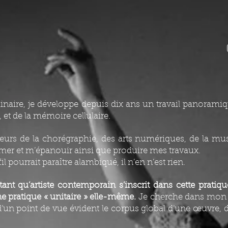
plinaire, je développe depuis dix ans un travail panorami
 et de la mémoire cellulaire.
teurs de la chorégraphie, des arts numériques, de la mu
imer et m’épanouir ainsi que produire mes travaux.
 pourrait paraître alambiqué, il n’en n’est rien.
t qu’artiste contemporain s’inscrit dans cette pratique
e pratique « unitaire » elle-même.
Je cherche dans mon tr
 d’un point de vue évident le corpus global d’une œuvre, d