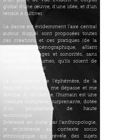
d’un point de vue évident le corpus
global d’une œuvre, d’une idée, et d’un
terrain à cultiver.
La danse est évidemment l'axe central
autour duquel sont proposées toutes
ces créations et ces pratiques (de la
conception scénographique, alliant
rythmique, images et sonorités, sans
parler des costumes, qu’ils soient de
chair ou de tissus).
La conscience de l’éphémère, de la
fragilité du vivant, me dépasse et me
fascine. À l’évidence, l’humain est une
créature complexe, surprenante, dotée
d'un 'programme' de haute
technologie.
Intéressé en outre par l’anthropologie,
je m’intéresse au contexte socio
ethnologique qui révèle des sujets