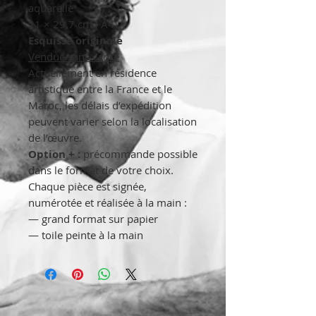
aquarelle
21 × 29,7 cm ( A4)
Esquisse originale
Vendue sans cadre
Actuellement en résidence
artistique entre la France et le
Maroc, les délais d’expédition
peuvent varier selon la localisation
de l’œuvre.
Option + :
précommande possible
dans le format de votre choix.
Chaque pièce est signée,
numérotée et réalisée à la main :
— grand format sur papier
— toile peinte à la main