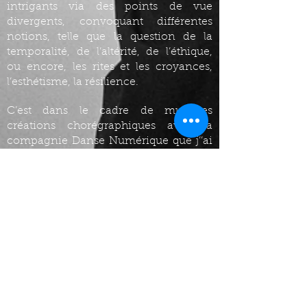
intrigants via des points de vue
divergents, convoquant différentes
notions, telle que la question de la
temporalité, de l’altérité, de l’éthique,
ou encore, les rites et les croyances,
l’esthétisme, la résilience.
C’est dans le cadre de multiples
créations chorégraphiques avec la
compagnie Danse Numérique que j’’ai
exploré des créations « hybrides»,
abordant notamment les sujets de
l’intelligence artificielle, du cyborg, et
de la bioéthique.
BIOGRAPHIE :
Maxime est un artiste multidisciplinaire,
danseur, chorégraphe, compositeur et
plasticien qui se qualifie comme un