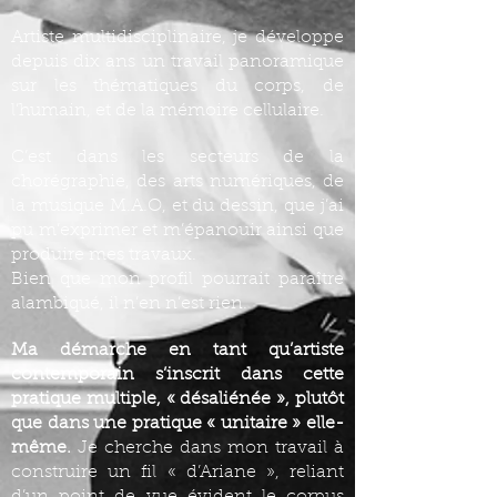
Artiste multidisciplinaire, je développe
depuis dix ans un travail panoramique
sur les thématiques du corps, de
l’humain, et de la mémoire cellulaire.
C’est dans les secteurs de la
chorégraphie, des arts numériques, de
la musique M.A.O, et du dessin, que j’ai
pu m’exprimer et m’épanouir ainsi que
produire mes travaux.
Bien que mon profil pourrait paraître
alambiqué, il n’en n’est rien.
Ma démarche en tant qu’artiste
contemporain s’inscrit dans cette
pratique multiple, « désaliénée », plutôt
que dans une pratique « unitaire » elle-
même.
Je cherche dans mon travail à
construire un fil « d’Ariane », reliant