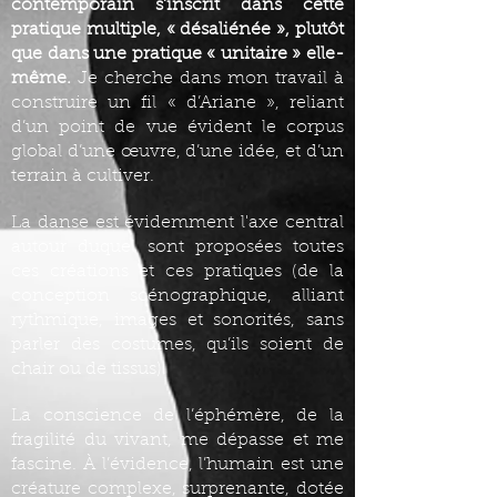
contemporain s’inscrit dans cette
pratique multiple, « désaliénée », plutôt
que dans une pratique « unitaire » elle-
même.
Je cherche dans mon travail à
construire un fil « d’Ariane », reliant
d’un point de vue évident le corpus
global d’une œuvre, d’une idée, et d’un
terrain à cultiver.
La danse est évidemment l'axe central
autour duquel sont proposées toutes
ces créations et ces pratiques (de la
conception scénographique, alliant
rythmique, images et sonorités, sans
parler des costumes, qu’ils soient de
chair ou de tissus).
La conscience de l’éphémère, de la
fragilité du vivant, me dépasse et me
fascine. À l’évidence, l’humain est une
créature complexe, surprenante, dotée