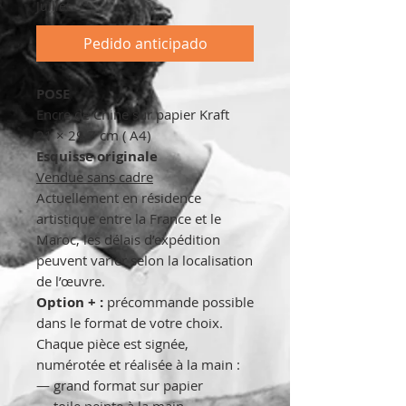
Juillet
Pedido anticipado
POSE
Encre de Chine sur papier Kraft
21 × 29,7 cm ( A4)
Esquisse originale
Vendue sans cadre
Actuellement en résidence
artistique entre la France et le
Maroc, les délais d’expédition
peuvent varier selon la localisation
de l’œuvre.
Option + :
précommande possible
dans le format de votre choix.
Chaque pièce est signée,
numérotée et réalisée à la main :
— grand format sur papier