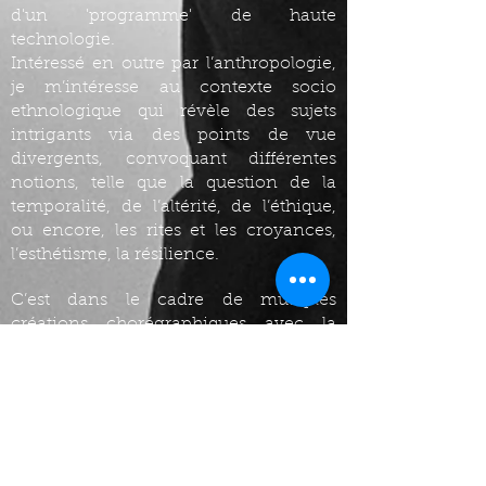
d'un 'programme' de haute
technologie.
Intéressé en outre par l’anthropologie,
je m’intéresse au contexte socio
ethnologique qui révèle des sujets
intrigants via des points de vue
divergents, convoquant différentes
notions, telle que la question de la
temporalité, de l’altérité, de l’éthique,
ou encore, les rites et les croyances,
l’esthétisme, la résilience.
C’est dans le cadre de multiples
créations chorégraphiques avec la
compagnie Danse Numérique que j’’ai
exploré des créations « hybrides»,
abordant notamment les sujets de
l’intelligence artificielle, du cyborg, et
de la bioéthique.