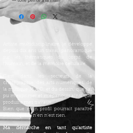
— toile peinte à la main
Artiste multidisciplinaire, je développe
depuis dix ans un travail panoramique
sur les thématiques du corps, de
l’humain, et de la mémoire cellulaire.
C’est dans les secteurs de la
chorégraphie, des arts numériques, de
la musique M.A.O, et du dessin, que j’ai
pu m’exprimer et m’épanouir ainsi que
produire mes travaux.
Bien que mon profil pourrait paraître
alambiqué, il n’en n’est rien.
Ma démarche en tant qu’artiste