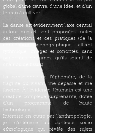
d’un point de vue évident le corpus
global d’une œuvre, d’une idée, et d’un
terrain à cultiver.
La danse est évidemment l'axe central
autour duquel sont proposées toutes
ces créations et ces pratiques (de la
conception scénographique, alliant
rythmique, images et sonorités, sans
parler des costumes, qu’ils soient de
chair ou de tissus).
La conscience de l’éphémère, de la
fragilité du vivant, me dépasse et me
fascine. À l’évidence, l’humain est une
créature complexe, surprenante, dotée
d'un 'programme' de haute
technologie.
Intéressé en outre par l’anthropologie,
je m’intéresse au contexte socio
ethnologique qui révèle des sujets