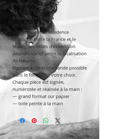
aquarelle
21 × 29,7 cm ( A4)
Esquisse originale
Vendue sans cadre
Actuellement en résidence
artistique entre la France et le
Maroc, les délais d’expédition
peuvent varier selon la localisation
de l’œuvre.
Option + :
précommande possible
dans le format de votre choix.
Chaque pièce est signée,
numérotée et réalisée à la main :
— grand format sur papier
— toile peinte à la main