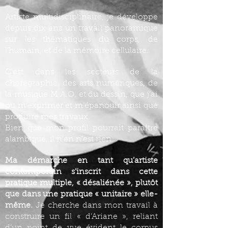
Artiste multidisciplinaire, je développe
depuis dix ans un travail panoramique
sur les thématiques du corps, de
l’humain, et de la mémoire cellulaire.
C’est dans les secteurs de la
chorégraphie, des arts numériques, de
la musique M.A.O, et du dessin, que j’ai
pu m’exprimer et m’épanouir ainsi que
produire mes travaux.
Bien que mon profil pourrait paraître
alambiqué, il n’en n’est rien.
Ma démarche en tant qu’artiste
contemporain s’inscrit dans cette
pratique multiple, « désaliénée », plutôt
que dans une pratique « unitaire » elle-
même.
Je cherche dans mon travail à
construire un fil « d’Ariane », reliant