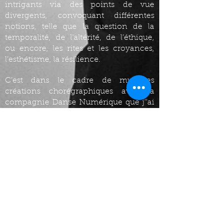
intrigants via des points de vue
divergents, convoquant différentes
notions, telle que la question de la
temporalité, de l’altérité, de l’éthique,
ou encore, les rites et les croyances,
l’esthétisme, la résilience.
C’est dans le cadre de multiples
créations chorégraphiques avec la
compagnie Danse Numérique que j’’ai
exploré des créations « hybrides»,
abordant notamment les sujets de
l’intelligence artificielle, du cyborg, et
de la bioéthique.
BIOGRAPHIE :
Maxime est un artiste multidisciplinaire,
danseur, chorégraphe, compositeur et
plasticien qui se qualifie comme un