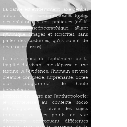
La danse est évidemment l'axe central
autour duquel sont proposées toutes
ces créations et ces pratiques (de la
conception scénographique, alliant
rythmique, images et sonorités, sans
parler des costumes, qu’ils soient de
chair ou de tissus).
La conscience de l’éphémère, de la
fragilité du vivant, me dépasse et me
fascine. À l’évidence, l’humain est une
créature complexe, surprenante, dotée
d'un 'programme' de haute
technologie.
Intéressé en outre par l’anthropologie,
je m’intéresse au contexte socio
ethnologique qui révèle des sujets
intrigants via des points de vue
divergents, convoquant différentes