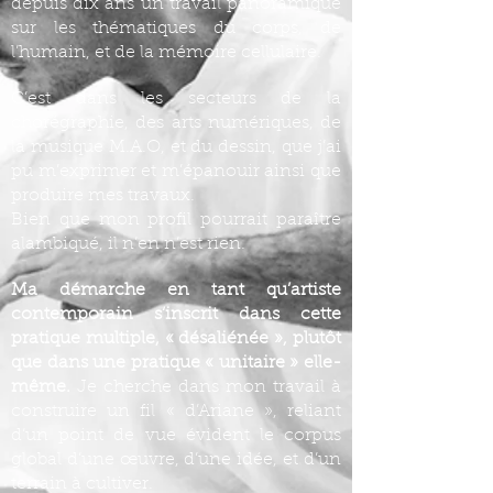
depuis dix ans un travail panoramique
sur les thématiques du corps, de
l’humain, et de la mémoire cellulaire.
C’est dans les secteurs de la
chorégraphie, des arts numériques, de
la musique M.A.O, et du dessin, que j’ai
pu m’exprimer et m’épanouir ainsi que
produire mes travaux.
Bien que mon profil pourrait paraître
alambiqué, il n’en n’est rien.
Ma démarche en tant qu’artiste
contemporain s’inscrit dans cette
pratique multiple, « désaliénée », plutôt
que dans une pratique « unitaire » elle-
même.
Je cherche dans mon travail à
construire un fil « d’Ariane », reliant
d’un point de vue évident le corpus
global d’une œuvre, d’une idée, et d’un
terrain à cultiver.