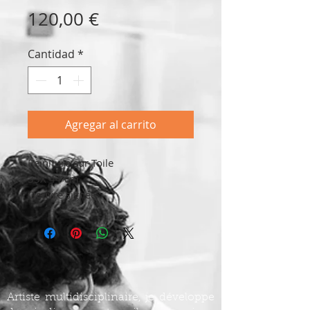
Precio
120,00 €
Cantidad
*
Agregar al carrito
Peiniture sur Toile
33X 44 cm
Oeuvre signée
Artiste multidisciplinaire, je développe