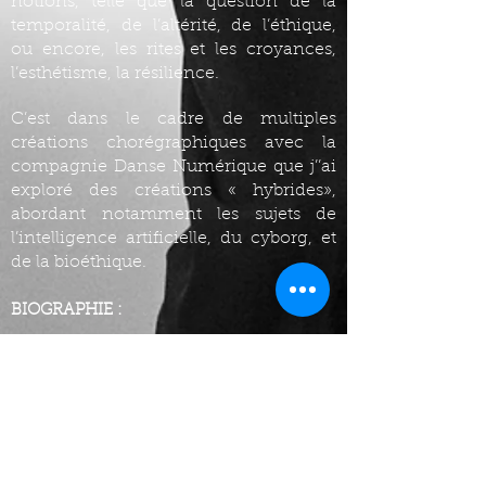
notions, telle que la question de la
temporalité, de l’altérité, de l’éthique,
ou encore, les rites et les croyances,
l’esthétisme, la résilience.
C’est dans le cadre de multiples
créations chorégraphiques avec la
compagnie Danse Numérique que j’’ai
exploré des créations « hybrides»,
abordant notamment les sujets de
l’intelligence artificielle, du cyborg, et
de la bioéthique.
BIOGRAPHIE :
Maxime est un artiste multidisciplinaire,
danseur, chorégraphe, compositeur et
plasticien qui se qualifie comme un
explorateur de la matière.
Après un parcours au Conservatoire