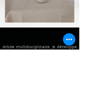
Artiste multidisciplinaire, je développe
depuis dix ans un travail panoramique
sur les thématiques du corps, de
l’humain, et de la mémoire cellulaire.
C’est dans les secteurs de la
chorégraphie, des arts numériques, de
la musique M.A.O, et du dessin, que j’ai
pu m’exprimer et m’épanouir ainsi que
produire mes travaux.
Bien que mon profil pourrait paraître
alambiqué, il n’en n’est rien.