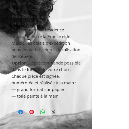
aquarelle
21 × 29,7 cm ( A4)
Esquisse originale
Vendue sans cadre
Actuellement en résidence
artistique entre la France et le
Maroc, les délais d’expédition
peuvent varier selon la localisation
de l’œuvre.
Option + :
précommande possible
dans le format de votre choix.
Chaque pièce est signée,
numérotée et réalisée à la main :
— grand format sur papier
— toile peinte à la main