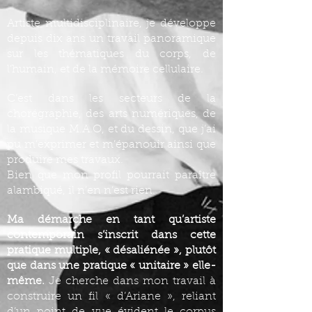
Artiste multidisciplinaire, je développe
depuis dix ans un travail panoramique
sur les thématiques du corps, de
l’humain, et de la mémoire cellulaire.
C’est dans les secteurs de la
chorégraphie, des arts numériques, de
la musique M.A.O, et du dessin, que j’ai
pu m’exprimer et m’épanouir ainsi que
produire mes travaux.
Bien que mon profil pourrait paraître
alambiqué, il n’en n’est rien.
Ma démarche en tant qu’artiste
contemporain s’inscrit dans cette
pratique multiple, « désaliénée », plutôt
que dans une pratique « unitaire » elle-
même.
Je cherche dans mon travail à
construire un fil « d’Ariane », reliant