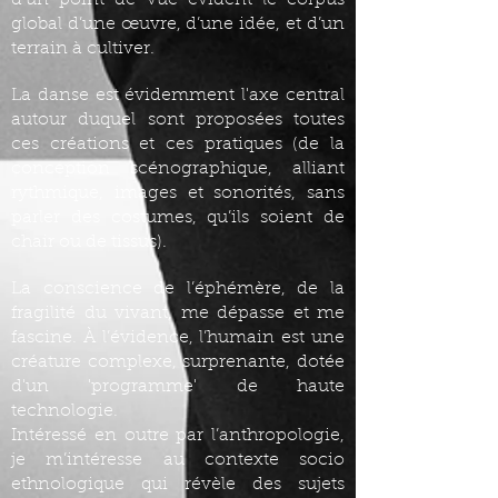
d’un point de vue évident le corpus
global d’une œuvre, d’une idée, et d’un
terrain à cultiver.
La danse est évidemment l'axe central
autour duquel sont proposées toutes
ces créations et ces pratiques (de la
conception scénographique, alliant
rythmique, images et sonorités, sans
parler des costumes, qu’ils soient de
chair ou de tissus).
La conscience de l’éphémère, de la
fragilité du vivant, me dépasse et me
fascine. À l’évidence, l’humain est une
créature complexe, surprenante, dotée
d'un 'programme' de haute
technologie.
Intéressé en outre par l’anthropologie,
je m’intéresse au contexte socio
ethnologique qui révèle des sujets