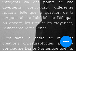
intrigants via des points de vue
divergents, convoquant différentes
notions, telle que la question de la
temporalité, de l’altérité, de l’éthique,
ou encore, les rites et les croyances,
l’esthétisme, la résilience.
C’est dans le cadre de multiples
créations chorégraphiques avec la
compagnie Danse Numérique que j’’ai
exploré des créations « hybrides»,
abordant notamment les sujets de
l’intelligence artificielle, du cyborg, et
de la bioéthique.
BIOGRAPHIE :
Maxime est un artiste multidisciplinaire,
danseur, chorégraphe, compositeur et
plasticien qui se qualifie comme un