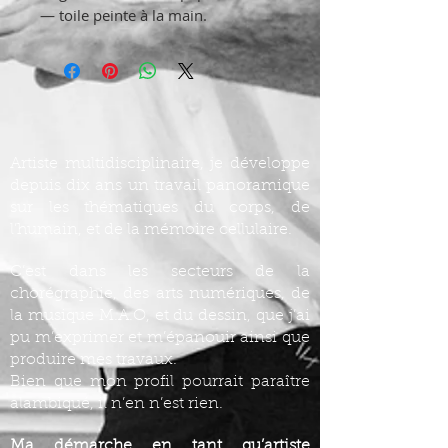
— toile peinte à la main.
Artiste multidisciplinaire, je développe
depuis dix ans un travail panoramique
sur les thématiques du corps, de
l’humain, et de la mémoire cellulaire.
C’est dans les secteurs de la
chorégraphie, des arts numériques, de
la musique M.A.O, et du dessin, que j’ai
pu m’exprimer et m’épanouir ainsi que
produire mes travaux.
Bien que mon profil pourrait paraître
alambiqué, il n’en n’est rien.
Ma démarche en tant qu’artiste