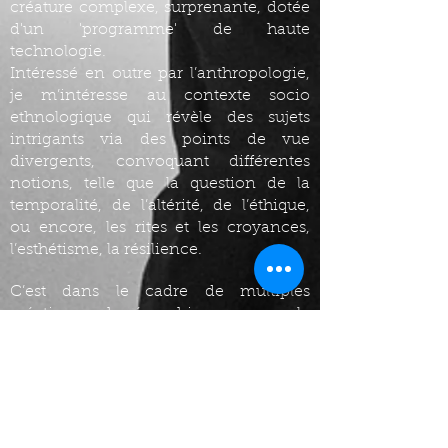
créature complexe, surprenante, dotée
d'un 'programme' de haute
technologie.
Intéressé en outre par l’anthropologie,
je m’intéresse au contexte socio
ethnologique qui révèle des sujets
intrigants via des points de vue
divergents, convoquant différentes
notions, telle que la question de la
temporalité, de l’altérité, de l’éthique,
ou encore, les rites et les croyances,
l’esthétisme, la résilience.
C’est dans le cadre de multiples
créations chorégraphiques avec la
compagnie Danse Numérique que j’’ai
exploré des créations « hybrides»,
abordant notamment les sujets de
l’intelligence artificielle, du cyborg, et
de la bioéthique.