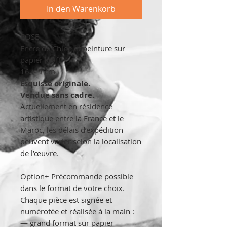
In den Warenkorb
POSE
Encre de Chine et peinture sur
papier kraft
16 × 9 cm
Esquisse originale.
Vendue sans cadre.
Actuellement en résidence
artistique entre la France et le
Maroc, les délais d’expédition
peuvent varier selon la localisation
de l’œuvre.
Option+ Précommande possible
dans le format de votre choix.
Chaque pièce est signée et
numérotée et réalisée à la main :
— grand format sur papier