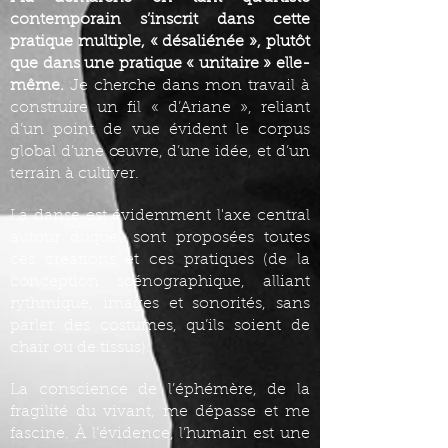
contemporain s’inscrit dans cette
pratique multiple, « désaliénée », plutôt
que dans une pratique « unitaire » elle-
même.
Je cherche dans mon travail à
construire un fil « d’Ariane », reliant
d’un point de vue évident le corpus
global d’une œuvre, d’une idée, et d’un
terrain à cultiver.
La danse est évidemment l'axe central
autour duquel sont proposées toutes
ces créations et ces pratiques (de la
conception scénographique, alliant
rythmique, images et sonorités, sans
parler des costumes, qu’ils soient de
chair ou de tissus).
La conscience de l’éphémère, de la
fragilité du vivant, me dépasse et me
fascine. À l’évidence, l’humain est une