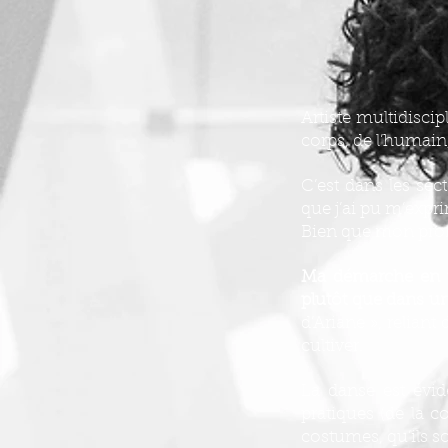
Artiste multidisci
corps, de l’humain,
C’est dans les sec
que j’ai pu m’expr
Bien que mon profil
Ma démarche en tan
plutôt que dans un
d’Ariane », reliant
cultiver.
La danse est évid
pratiques (de la c
costumes, qu’ils so