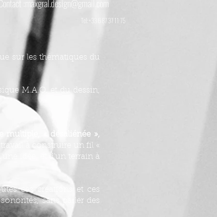
Contact :
maxgral.design@gmail.com
Tel: +33 6 87 37 11 75
que sur les thématiques du
sique M.A.O, et du dessin,
 multiple, « désaliénée »,
avail à construire un fil «
’une idée, et d’un terrain à
utes ces créations et ces
sonorités, sans parler des