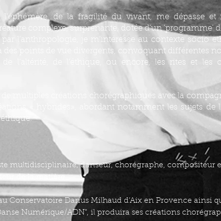
l’éphémère, de la fragilité du vivant, me dépasse et 
réature complexe, surprenante, dotée d'un 'programme' d
 par l’anthropologie, je m’intéresse au contexte socio e
ia des points de vue divergents, convoquant différentes no
 de l’altérité, de l’éthique, ou encore, les rites et les 
re de multiples créations chorégraphiques avec la comp
réations « hybrides», abordant notamment les sujets de l’i
oéthique.
te multidisciplinaire, danseur, chorégraphe, compositeur et 
ur de la matière.
au Conservatoire Darius Milhaud d’Aix en Provence ainsi q
anse Numérique/ADN", il produira ses créations chorégrap