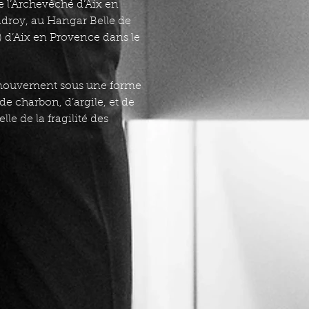
 l’Archevêché d’Aix en
adroy, au Hangar Belle de
 d’Aix en Provence dans le
le mouvement sous une forme
de charbon, d’argile, et de
le de la fragilité des