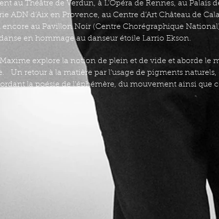
nt au Théâtre de Verdun, à L’Opéra de Rennes, au Palais de
erie ADN d’Aix en Provence, au Centre d’Art Château de Cal
u encore au Pavillon Noir (Centre Chorégraphique National)
danse en hommage au danseur étoile Larrio Ekson.
de Maxime explore la notion de plein et de vide et aborde 
e. Un retour à la matière par l’usage de pigments naturels, 
abordant la poésie de l'éphémère, du mouvement ainsi que cel