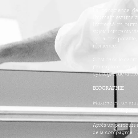
La conscience de 
l’humain est une c
Intéressé en outre
sujets intrigants v
de la temporalité,
résilience.
C’est dans le cad
j’’ai exploré des c
cyborg, et de la bi
BIOGRAPHIE :
Maxime est un artis
comme un explorate
Après un parcours 
de la compagnie "D