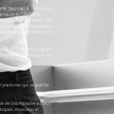
me fascine. À l’évidence,
e haute technologie.
thnologique qui révèle des
tions, telle que la question
croyances, l’esthétisme, la
agnie Danse Numérique que
ntelligence artificielle, du
plasticien qui se qualifie
ue de chorégraphe au sein
hiques, musicales et