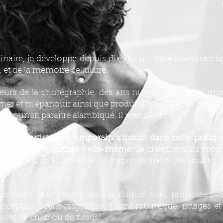
plinaire, je développe depuis dix ans un travail panorami
 et de la mémoire cellulaire.
teurs de la chorégraphie, des arts numériques, de la mu
imer et m’épanouir ainsi que produire mes travaux.
 pourrait paraître alambiqué, il n’en n’est rien.
t qu’artiste contemporain s’inscrit dans cette pratique
e pratique « unitaire » elle-même.
Je cherche dans mon tr
 d’un point de vue évident le corpus global d’une œuvre, d
emment l'axe central autour duquel sont proposées to
onception scénographique, alliant rythmique, images et 
ient de chair ou de tissus).