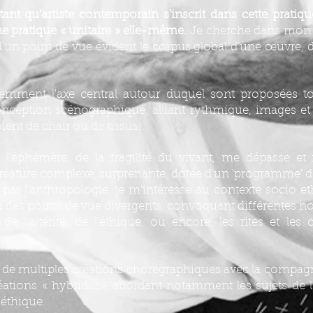
t qu’artiste contemporain s’inscrit dans cette pratique
e pratique « unitaire » elle-même.
Je cherche dans mon tr
 d’un point de vue évident le corpus global d’une œuvre, d
emment l'axe central autour duquel sont proposées to
onception scénographique, alliant rythmique, images et 
ient de chair ou de tissus).
l’éphémère, de la fragilité du vivant, me dépasse et 
réature complexe, surprenante, dotée d'un 'programme' d
 par l’anthropologie, je m’intéresse au contexte socio e
ia des points de vue divergents, convoquant différentes no
 de l’altérité, de l’éthique, ou encore, les rites et les 
re de multiples créations chorégraphiques avec la comp
réations « hybrides», abordant notamment les sujets de l’i
oéthique.