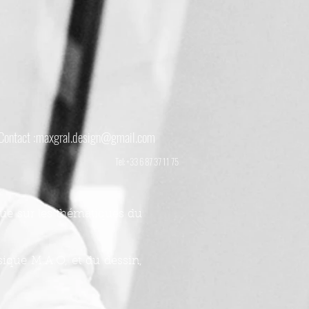
Contact :
maxgral.design@gmail.com
Tel: +33 6 87 37 11 75
que sur les thématiques du
sique M.A.O, et du dessin,