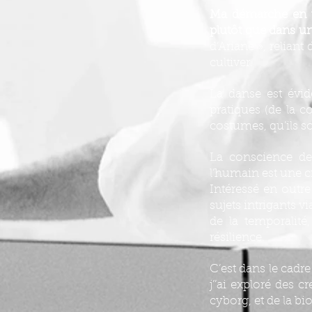
Ma démarche en tan
plutôt que dans un
d’Ariane », reliant
cultiver.
La danse est évid
pratiques (de la c
costumes, qu’ils so
La conscience de 
l’humain est une c
Intéressé en outre
sujets intrigants v
de la temporalité,
résilience.
C’est dans le cad
j’’ai exploré des c
cyborg, et de la bi