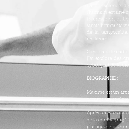
La conscience de 
l’humain est une c
Intéressé en outre
sujets intrigants v
de la temporalité,
résilience.
C’est dans le cad
j’’ai exploré des c
cyborg, et de la bi
BIOGRAPHIE :
Maxime est un artis
comme un explorate
Après un parcours 
de la compagnie "D
plastiques notamme