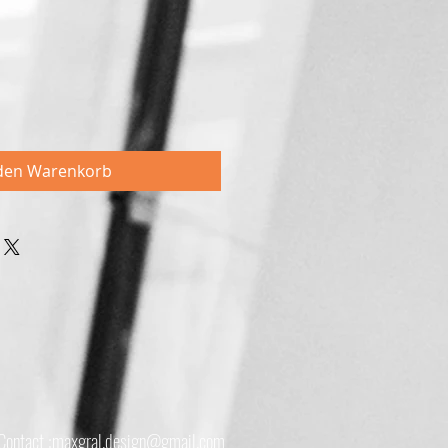
eis
 den Warenkorb
Contact :
maxgral.design@gmail.com