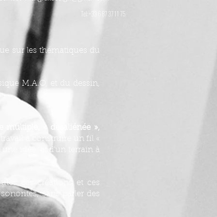
Tel: +33 6 87 37 11 75
que sur les thématiques du
sique M.A.O, et du dessin,
 multiple, « désaliénée »,
avail à construire un fil «
’une idée, et d’un terrain à
utes ces créations et ces
sonorités, sans parler des