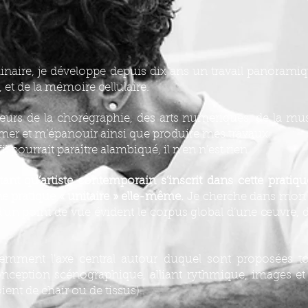
plinaire, je développe depuis dix ans un travail panorami
 et de la mémoire cellulaire.
teurs de la chorégraphie, des arts numériques, de la mu
imer et m’épanouir ainsi que produire mes travaux.
 pourrait paraître alambiqué, il n’en n’est rien.
t qu’artiste contemporain s’inscrit dans cette pratique
e pratique « unitaire » elle-même.
Je cherche dans mon tr
 d’un point de vue évident le corpus global d’une œuvre, d
emment l'axe central autour duquel sont proposées to
onception scénographique, alliant rythmique, images et 
ient de chair ou de tissus).