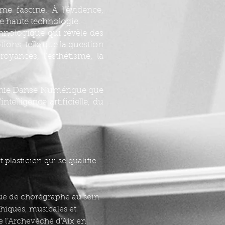
me fascine. À l’évidence,
e haute technologie.
thnologique qui révèle des
tions, telle que la question
croyances, l’esthétisme, la
agnie Danse Numérique que
ntelligence artificielle, du
plasticien qui se qualifie
ue de chorégraphe au sein
hiques, musicales et
 l’Archevêché d’Aix en