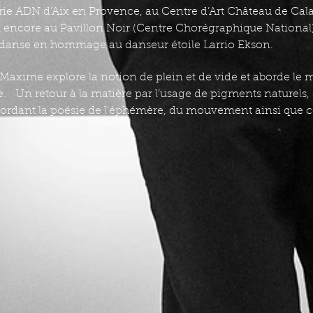
erie ADN d’Aix en Provence, au Centre d’Art Château de Cal
u encore au Pavillon Noir (Centre Chorégraphique National)
danse en hommage au danseur étoile Larrio Ekson.
de Maxime explore la notion de plein et de vide et aborde 
e. Un retour à la matière par l’usage de pigments naturels, 
abordant la poésie de l'éphémère, du mouvement ainsi que cel