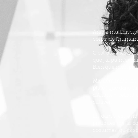
Artiste multidisci
corps, de l’humain,
C’est dans les sec
que j’ai pu m’expr
Bien que mon profil
Ma démarche en tan
plutôt que dans un
d’Ariane », reliant
cultiver.
La danse est évid
pratiques (de la c
costumes, qu’ils so