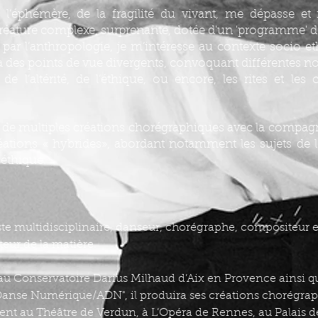
l’éphémère, de la fragilité du vivant, me dépasse et 
réature complexe, surprenante, dotée d'un 'programme' d
 par l’anthropologie, je m’intéresse au contexte socio e
ia des points de vue divergents, convoquant différentes no
 de l’altérité, de l’éthique, ou encore, les rites et les 
re de multiples créations chorégraphiques avec la comp
réations « hybrides», abordant notamment les sujets de l’i
oéthique.
te multidisciplinaire, danseur, chorégraphe, compositeur et 
ur de la matière.
au Conservatoire Darius Milhaud d’Aix en Provence ainsi q
anse Numérique/ADN", il produira ses créations chorégrap
nt au Théâtre de Verdun, à L’Opéra de Rennes, au Palais de