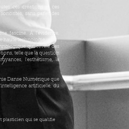
utes ces créations et ces
sonorités, sans parler des
me fascine. À l’évidence,
e haute technologie.
thnologique qui révèle des
tions, telle que la question
croyances, l’esthétisme, la
agnie Danse Numérique que
ntelligence artificielle, du
plasticien qui se qualifie