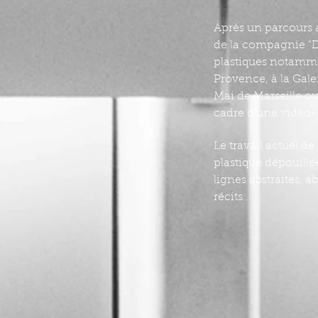
Après un parcours 
de la compagnie "D
plastiques notamme
Provence, à la Gal
Mai de Marseille o
cadre d’une vidéo-
Le travail actuel 
plastique dépouillé
lignes abstraites, 
récits...