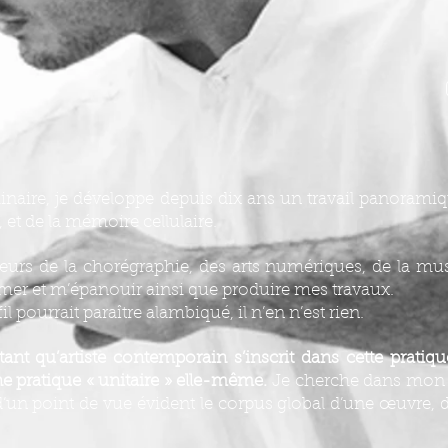
plinaire, je développe depuis dix ans un travail panorami
 et de la mémoire cellulaire.
teurs de la chorégraphie, des arts numériques, de la mu
imer et m’épanouir ainsi que produire mes travaux.
 pourrait paraître alambiqué, il n’en n’est rien.
t qu’artiste contemporain s’inscrit dans cette pratique
e pratique « unitaire » elle-même.
Je cherche dans mon tr
 d’un point de vue évident le corpus global d’une œuvre, d