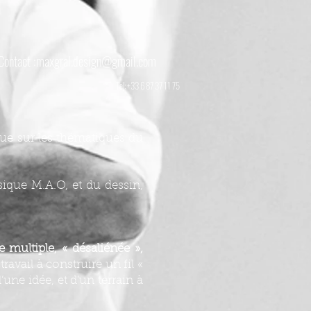
Contact :
maxgral.design@gmail.com
Tel: +33 6 87 37 11 75
que sur les thématiques du
sique M.A.O, et du dessin,
 multiple, « désaliénée »,
avail à construire un fil «
’une idée, et d’un terrain à