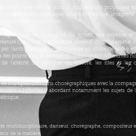
emment l'axe central autour duquel sont proposées to
onception scénographique, alliant rythmique, images et 
ient de chair ou de tissus).
l’éphémère, de la fragilité du vivant, me dépasse et 
réature complexe, surprenante, dotée d'un 'programme' d
 par l’anthropologie, je m’intéresse au contexte socio e
ia des points de vue divergents, convoquant différentes no
 de l’altérité, de l’éthique, ou encore, les rites et les 
re de multiples créations chorégraphiques avec la comp
réations « hybrides», abordant notamment les sujets de l’i
oéthique.
te multidisciplinaire, danseur, chorégraphe, compositeur et 
ur de la matière.