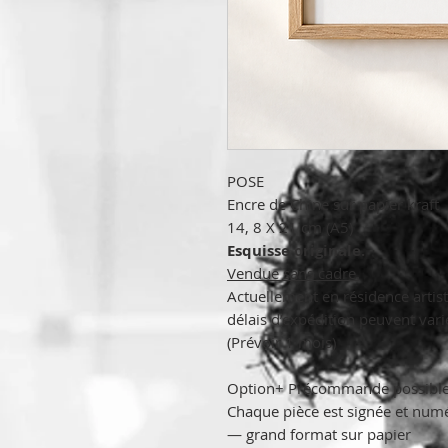
POSE
Encre de Chine sur papier kraft
14, 8 X 21 cm (A5)
Esquisse originale.
Vendue sans cadre.
Actuellement en résidence artist
délais d’expédition peuvent varie
(Prévoir 1 mois)
Option+ Précommande possible d
Chaque pièce est signée et numér
— grand format sur papier