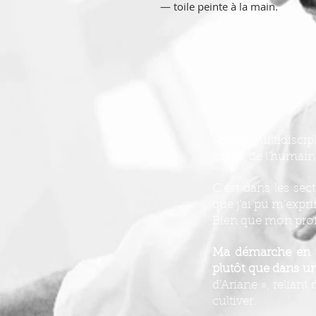
— toile peinte à la main.
Artiste multidisci
corps, de l’humain,
C’est dans les sec
que j’ai pu m’expr
Bien que mon profil
Ma démarche en tan
plutôt que dans un
d’Ariane », reliant
cultiver.