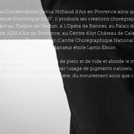
au Conservatoire Darius Milhaud d’Aix en Provence ainsi q
anse Numérique/ADN", il produira ses créations chorégrap
nt au Théâtre de Verdun, à L’Opéra de Rennes, au Palais de
erie ADN d’Aix en Provence, au Centre d’Art Château de Cal
u encore au Pavillon Noir (Centre Chorégraphique National)
danse en hommage au danseur étoile Larrio Ekson.
de Maxime explore la notion de plein et de vide et aborde 
e. Un retour à la matière par l’usage de pigments naturels, 
abordant la poésie de l'éphémère, du mouvement ainsi que cel