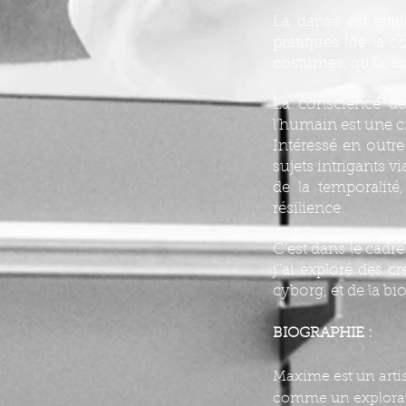
La danse est évid
pratiques (de la c
costumes, qu’ils so
La conscience de 
l’humain est une c
Intéressé en outre
sujets intrigants v
de la temporalité,
résilience.
C’est dans le cad
j’’ai exploré des c
cyborg, et de la bi
BIOGRAPHIE :
Maxime est un artis
comme un explorate