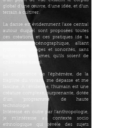
d’un point de vue évident le corpus
global d’une œuvre, d’une idée, et d’un
terrain à cultiver.
La danse est évidemment l'axe central
autour duquel sont proposées toutes
ces créations et ces pratiques (de la
conception scénographique, alliant
rythmique, images et sonorités, sans
parler des costumes, qu’ils soient de
chair ou de tissus).
La conscience de l’éphémère, de la
fragilité du vivant, me dépasse et me
fascine. À l’évidence, l’humain est une
créature complexe, surprenante, dotée
d'un 'programme' de haute
technologie.
Intéressé en outre par l’anthropologie,
je m’intéresse au contexte socio
ethnologique qui révèle des sujets