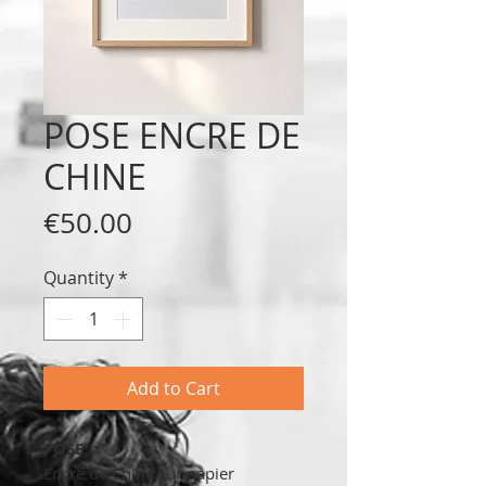
POSE ENCRE DE
CHINE
Price
€50.00
Quantity
*
Add to Cart
POSE
Encre de Chine sur papier