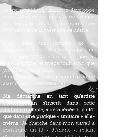
Artiste multidisciplinaire, je développe
depuis dix ans un travail panoramique
sur les thématiques du corps, de
l’humain, et de la mémoire cellulaire.
C’est dans les secteurs de la
chorégraphie, des arts numériques, de
la musique M.A.O, et du dessin, que j’ai
pu m’exprimer et m’épanouir ainsi que
produire mes travaux.
Bien que mon profil pourrait paraître
alambiqué, il n’en n’est rien.
Ma démarche en tant qu’artiste
contemporain s’inscrit dans cette
pratique multiple, « désaliénée », plutôt
que dans une pratique « unitaire » elle-
même.
Je cherche dans mon travail à
construire un fil « d’Ariane », reliant