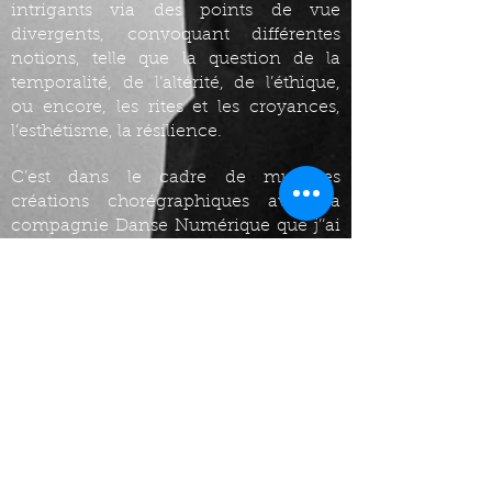
intrigants via des points de vue
divergents, convoquant différentes
notions, telle que la question de la
temporalité, de l’altérité, de l’éthique,
ou encore, les rites et les croyances,
l’esthétisme, la résilience.
C’est dans le cadre de multiples
créations chorégraphiques avec la
compagnie Danse Numérique que j’’ai
exploré des créations « hybrides»,
abordant notamment les sujets de
l’intelligence artificielle, du cyborg, et
de la bioéthique.
BIOGRAPHIE :
Maxime est un artiste multidisciplinaire,
danseur, chorégraphe, compositeur et
plasticien qui se qualifie comme un