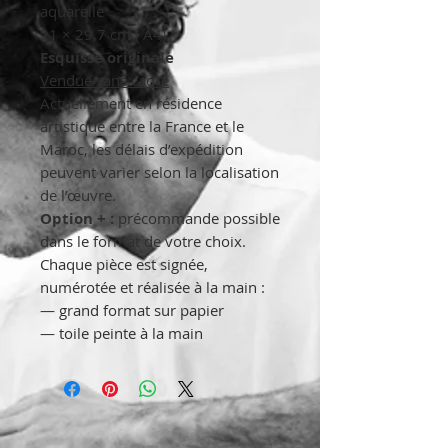
aquarelle
21 × 29,7 cm ( A4)
Esquisse originale
Vendue sans cadre
Actuellement en résidence
artistique entre la France et le
Maroc, les délais d’expédition
peuvent varier selon la localisation
de l’œuvre.
Option + :
précommande possible
dans le format de votre choix.
Chaque pièce est signée,
numérotée et réalisée à la main :
— grand format sur papier
— toile peinte à la main