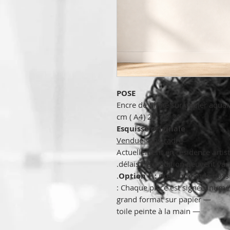
POSE
Encre de Chine sur papier aquar
21 × 29,7 cm ( A4)
Esquisse originale
Vendue sans cadre
Actuellement en résidence artist
délais d’expédition peuvent varie
Option + :
précommande possibl
Chaque pièce est signée, numéro
— grand format sur papier
— toile peinte à la main