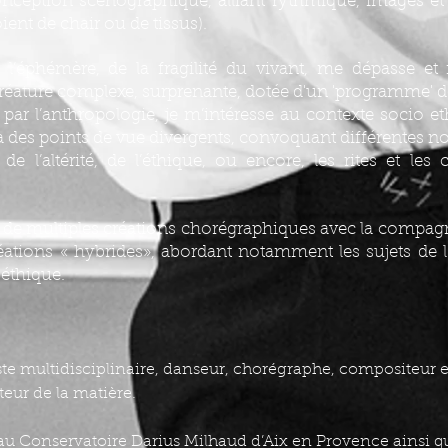
onception scénographique, alliant rythmique, images et 
ient de chair ou de tissus).
l’éphémère, de la fragilité du vivant, me dépasse et 
réature complexe, surprenante, dotée d'un 'programme' d
 par l’anthropologie, je m’intéresse au contexte socio e
ia des points de vue divergents, convoquant différentes no
 de l’altérité, de l’éthique, ou encore, les rites et les 
re de multiples créations chorégraphiques avec la comp
réations « hybrides», abordant notamment les sujets de l’i
oéthique.
te multidisciplinaire, danseur, chorégraphe, compositeur et 
ur de la matière.
au Conservatoire Darius Milhaud d’Aix en Provence ainsi q