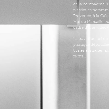
de la compagnie "D
plastiques notamme
Provence, à la Gal
Mai de Marseille o
cadre d’une vidéo-
Le travail actuel 
plastique dépouillé
lignes abstraites, 
récits...