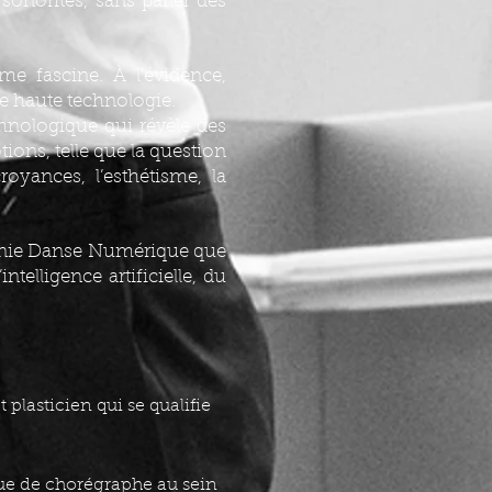
sonorités, sans parler des
me fascine. À l’évidence,
e haute technologie.
thnologique qui révèle des
tions, telle que la question
croyances, l’esthétisme, la
agnie Danse Numérique que
ntelligence artificielle, du
plasticien qui se qualifie
ue de chorégraphe au sein