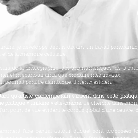
plinaire, je développe depuis dix ans un travail panorami
 et de la mémoire cellulaire.
teurs de la chorégraphie, des arts numériques, de la mu
imer et m’épanouir ainsi que produire mes travaux.
 pourrait paraître alambiqué, il n’en n’est rien.
t qu’artiste contemporain s’inscrit dans cette pratique
e pratique « unitaire » elle-même.
Je cherche dans mon tr
 d’un point de vue évident le corpus global d’une œuvre, d
emment l'axe central autour duquel sont proposées to