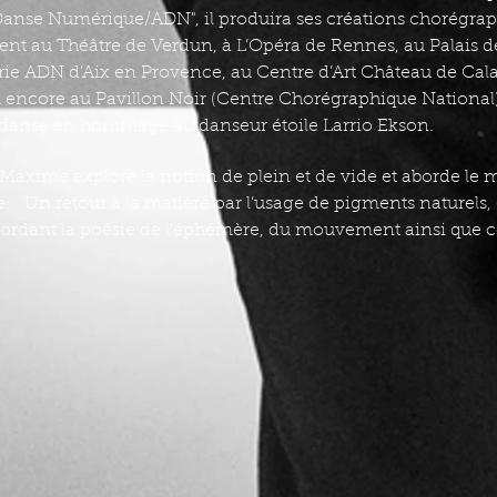
anse Numérique/ADN", il produira ses créations chorégrap
nt au Théâtre de Verdun, à L’Opéra de Rennes, au Palais de
erie ADN d’Aix en Provence, au Centre d’Art Château de Cal
u encore au Pavillon Noir (Centre Chorégraphique National)
danse en hommage au danseur étoile Larrio Ekson.
de Maxime explore la notion de plein et de vide et aborde 
e. Un retour à la matière par l’usage de pigments naturels, 
abordant la poésie de l'éphémère, du mouvement ainsi que cel