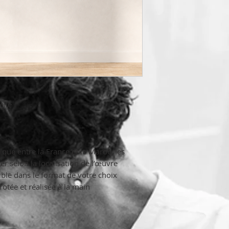
elle
ique entre la France et le Maroc, les
r selon la localisation de l’œuvre.
e dans le format de votre choix.
tée et réalisée à la main :