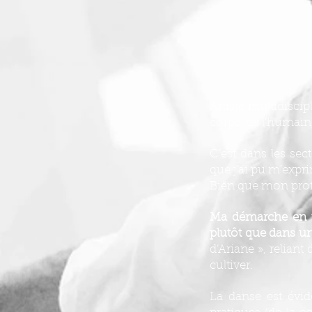
Artiste multidisci
corps, de l’humain,
C’est dans les sec
que j’ai pu m’expr
Bien que mon profil
Ma démarche en tan
plutôt que dans un
d’Ariane », reliant
cultiver.
La danse est évid