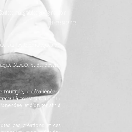
Contact :
maxgral.design@gmail.com
Tel: +33 6 87 37 11 75
que sur les thématiques du
sique M.A.O, et du dessin,
 multiple, « désaliénée »,
avail à construire un fil «
’une idée, et d’un terrain à
utes ces créations et ces