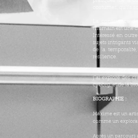
pratiques (de la c
costumes, qu’ils so
La conscience de 
l’humain est une c
Intéressé en outre
sujets intrigants v
de la temporalité,
résilience.
C’est dans le cad
j’’ai exploré des c
cyborg, et de la bi
BIOGRAPHIE :
Maxime est un artis
comme un explorate
Après un parcours 