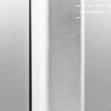
Le travail actuel 
plastique dépouillé
lignes abstraites, 
récits...