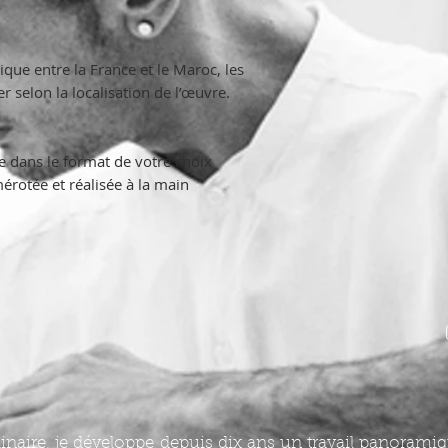
ique entre la France et le Maroc, les
r selon la localisation de l’œuvre.
dans le format de votre choix.
rotée et réalisée à la main :
plinaire, je développe depuis dix ans un travail panorami