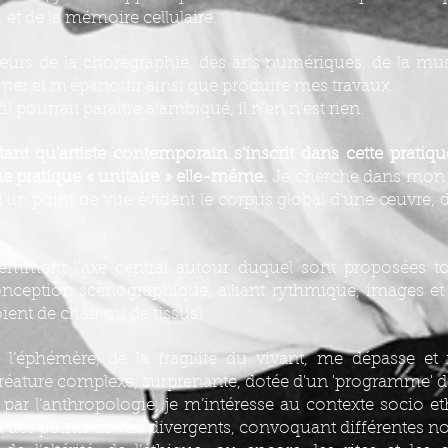
 et de la mémoire cellulaire.
teurs de la chorégraphie, des arts numériques, de la mu
imer et m’épanouir ainsi que produire mes travaux.
 pourrait paraître alambiqué, il n’en n’est rien.
t qu’artiste contemporain s’inscrit dans cette pratique
e pratique « unitaire » elle-même.
Je cherche dans mon tr
 d’un point de vue évident le corpus global d’une œuvre, d
emment l'axe central autour duquel sont proposées to
onception scénographique, alliant rythmique, images et 
ient de chair ou de tissus).
l’éphémère, de la fragilité du vivant, me dépasse et 
réature complexe, surprenante, dotée d'un 'programme' d
 par l’anthropologie, je m’intéresse au contexte socio e
ia des points de vue divergents, convoquant différentes no