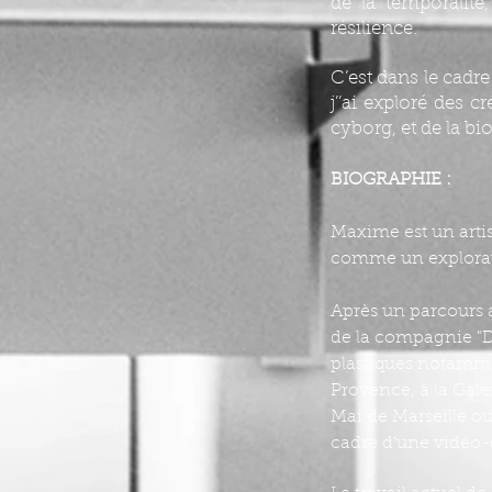
de la temporalité,
résilience.
C’est dans le cad
j’’ai exploré des c
cyborg, et de la bi
BIOGRAPHIE :
Maxime est un artis
comme un explorate
Après un parcours 
de la compagnie "D
plastiques notamme
Provence, à la Gal
Mai de Marseille o
cadre d’une vidéo-