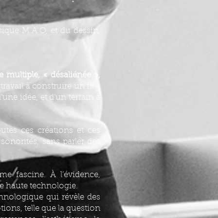
sique M.A.O, et du dessin,
 multiple, « désaliénée »,
avail à construire un fil «
’une idée, et d’un terrain à
utes ces créations et ces
sonorités, sans parler des
me fascine. À l’évidence,
e haute technologie.
thnologique qui révèle des
tions, telle que la question