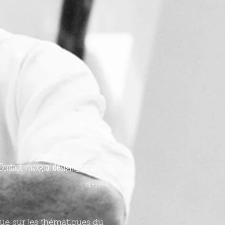
Contact :
maxgral.design@gmail.com
Tel: +33 6 87 37 11 75
que sur les thématiques du