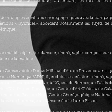
 de l’altérité, de l’éthique, ou encore, les rites et les 
re de multiples créations chorégraphiques avec la comp
réations « hybrides», abordant notamment les sujets de l’i
oéthique.
te multidisciplinaire, danseur, chorégraphe, compositeur et 
ur de la matière.
au Conservatoire Darius Milhaud d’Aix en Provence ainsi q
anse Numérique/ADN", il produira ses créations chorégrap
nt au Théâtre de Verdun, à L’Opéra de Rennes, au Palais de
erie ADN d’Aix en Provence, au Centre d’Art Château de Cal
u encore au Pavillon Noir (Centre Chorégraphique National)
danse en hommage au danseur étoile Larrio Ekson.