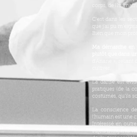
corps, de l’humain,
C’est dans les sec
que j’ai pu m’expr
Bien que mon profil
Ma démarche en tan
plutôt que dans un
d’Ariane », reliant
cultiver.
La danse est évid
pratiques (de la c
costumes, qu’ils so
La conscience de 
l’humain est une c
Intéressé en outre
sujets intrigants v