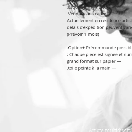
16 × 9 cm
Esquisse originale.
Vendue sans cadre.
Actuellement en résidence artist
délais d’expédition peuvent varie
(Prévoir 1 mois)
Option+ Précommande possible 
Chaque pièce est signée et numé
— grand format sur papier
— toile peinte à la main.
Artiste multidisci