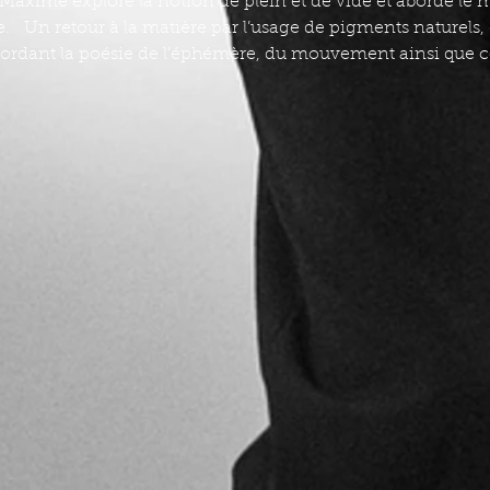
de Maxime explore la notion de plein et de vide et aborde 
e. Un retour à la matière par l’usage de pigments naturels, 
abordant la poésie de l'éphémère, du mouvement ainsi que cel