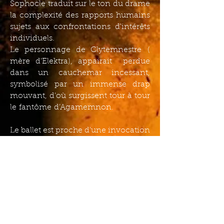
Sophocle traduit sur le ton du drame
la complexité des rapports humains
sujets aux confrontations d'intérêts
individuels.
Le personnage de C
lytemnestre
(
mère d'Elektra), appairait perdue
dans un cauchemar incessant,
symbolisé par un immense drap
mouvant, d'où surgissent tour à tour
le fantôme d’Agamemnon.
Le ballet est proche d'une invocation
ésotérique, conçu pour une
scénographie en cercle, présenté au
public dans un espace extérieur, la «
scène » recouverte de terre poreuse,
Elektra s'anime telle une Furie, un
sein découvert, la terre se soulevant
sous chaque pas.
Clytemnestre
meurt dans son