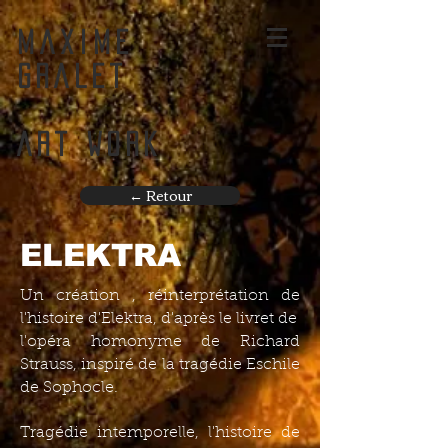
MAXIME
GRALET
ART WORK
← Retour
ELEKTRA
Un création , réinterprétation de
l'histoire d'Elektra, d'après le livret de
l'opéra homonyme de Richard
Strauss, inspiré de la tragédie Eschile
de Sophocle.
Tragédie intemporelle, l'histoire de